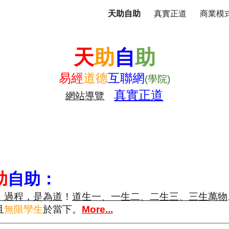
天助自助
真實正道
商業模
ip to main content
Skip to navigat
天
助
自
助
易經
道德
互聯網
(學院)
真實正道
網站導覽
助
自助
：
、過程，是為道
！
道生一、一生二、二生三、三生萬物
且
無限孿生
於當下。
More...