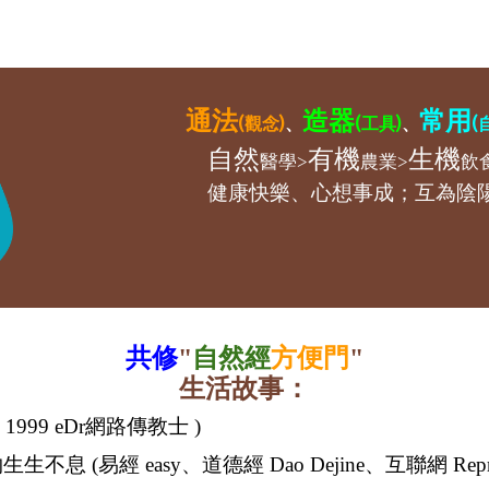
通法
造器
常用
(觀念)
、
(工具)
、
(
自然
有機
生機
醫學>
農業>
飲
健康快樂、心想事成；互為陰
共修
"
自然經
方便門
"
生活故事：
e, 1999 eDr網路傳教士 )
物生生不息 (易
經 easy、道德經 Dao Dejine、互聯網 Repro