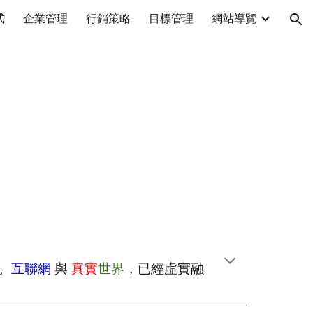
式
企業管理
行銷策略
目標管理
網站導覽
ion
。
互聯網
與
真實
世界
，已經
虛實融