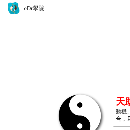
eDr學院
Sk
天
動機
合
，