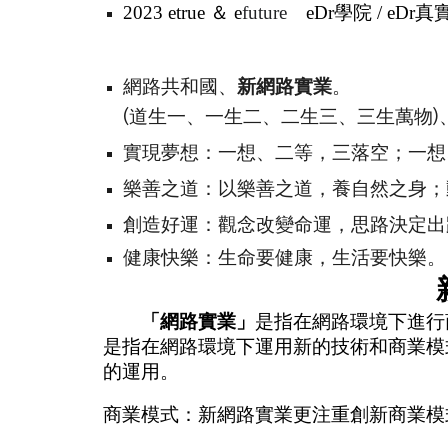
2023 etrue ＆ e
future
eDr學院 /
eDr
真
網路共和國、
新網路實業
。
(道生一、一生二、二生三、三生萬物)
實現夢想：
一想、二等，三落空；一想
樂善之道：
以樂善之道，養自然之身；
創造好運：
觀念改變命運，思路決定出
健康快樂：生命要健康，
生活要快樂。
「網路實業」
是指在網路環境下進行
是指在網路環境下運用新的技術和商業模
的運用。
商業模式：新網路實業更注重創新商業模