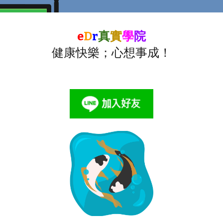
e
D
r
真
實
學
院
健康快樂；心想事成！